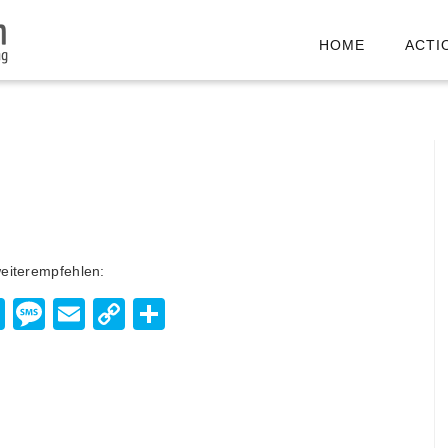
HOME
ACTI
weiterempfehlen:
enger
hatsApp
Viber
Message
Email
Copy
Teilen
Link