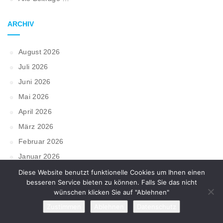
ARCHIV
August 2026
Juli 2026
Juni 2026
Mai 2026
April 2026
März 2026
Februar 2026
Januar 2026
Dezember 2025
Diese Website benutzt funktionelle Cookies um Ihnen einen
besseren Service bieten zu können. Falls Sie das nicht
November 2025
wünschen klicken Sie auf "Ablehnen"
Oktober 2025
Zustimmen
Ablehnen
Datenschutz
September 2025