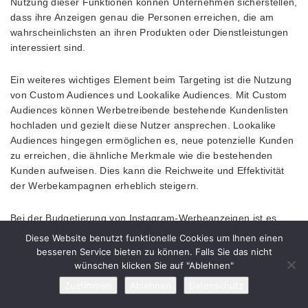
Nutzung dieser Funktionen können Unternehmen sicherstellen,
dass ihre Anzeigen genau die Personen erreichen, die am
wahrscheinlichsten an ihren Produkten oder Dienstleistungen
interessiert sind.
Ein weiteres wichtiges Element beim Targeting ist die Nutzung
von Custom Audiences und Lookalike Audiences. Mit Custom
Audiences können Werbetreibende bestehende Kundenlisten
hochladen und gezielt diese Nutzer ansprechen. Lookalike
Audiences hingegen ermöglichen es, neue potenzielle Kunden
zu erreichen, die ähnliche Merkmale wie die bestehenden
Kunden aufweisen. Dies kann die Reichweite und Effektivität
der Werbekampagnen erheblich steigern.
Bei der Budgetierung von Instagram-Werbeanzeigen ist es
entscheidend, ein realistisches Budget festzulegen, das sowohl
Diese Website benutzt funktionelle Cookies um Ihnen einen
die Reichweite als auch die Zielgruppe berücksichtigt.
besseren Service bieten zu können. Falls Sie das nicht
Instagram bietet verschiedene Abrechnungsmodelle, darunter
wünschen klicken Sie auf "Ablehnen"
Cost-per-Click (CPC) und Cost-per-Impression (CPM).
Zustimmen
Ablehnen
Datenschutz
Werbetreibende sollten ihre Kampagnen regelmäßig