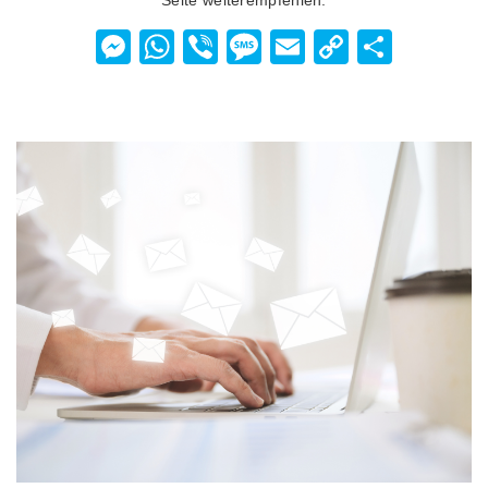
Messenger
WhatsApp
Viber
Message
Email
Copy
Teilen
Link