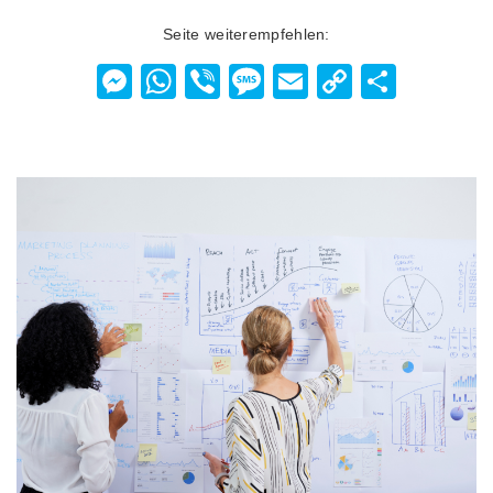
Seite weiterempfehlen:
Messenger
WhatsApp
Viber
Message
Email
Copy
Teilen
Link