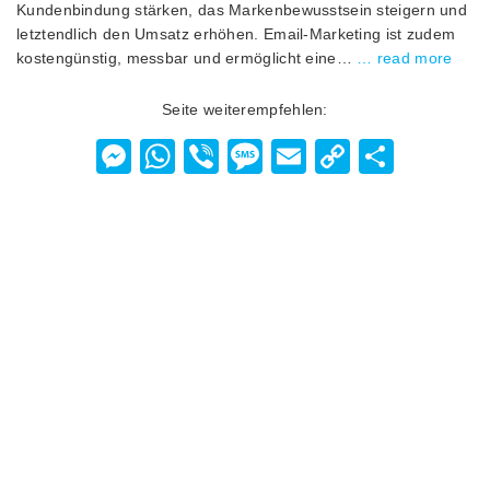
Kundenbindung stärken, das Markenbewusstsein steigern und
letztendlich den Umsatz erhöhen. Email-Marketing ist zudem
kostengünstig, messbar und ermöglicht eine…
… read more
Seite weiterempfehlen:
Messenger
WhatsApp
Viber
Message
Email
Copy
Teilen
Link