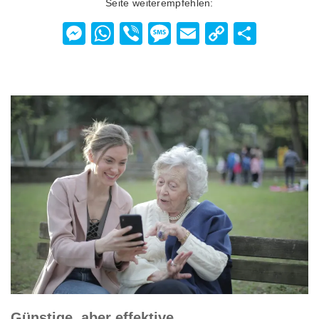
Seite weiterempfehlen:
Messenger
WhatsApp
Viber
Message
Email
Copy
Teilen
Link
Günstige, aber effektive