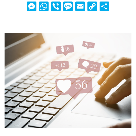
Messenger
WhatsApp
Viber
Message
Email
Copy
Teilen
Link