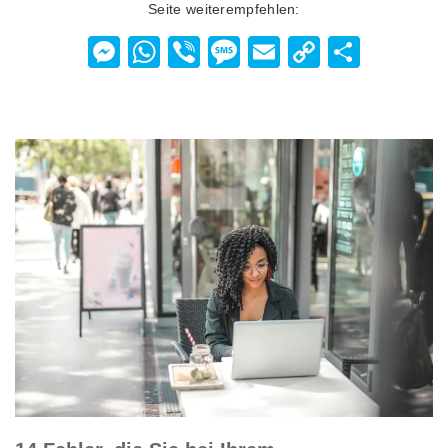
Seite weiterempfehlen:
Messenger
WhatsApp
Viber
Message
Email
Copy
Teilen
Link