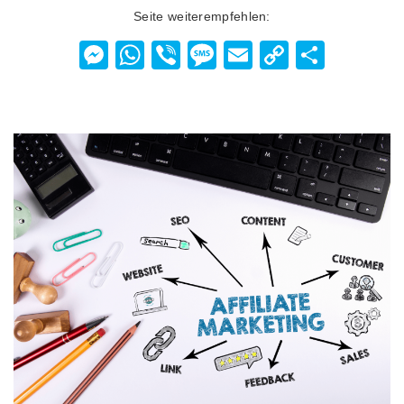
Seite weiterempfehlen:
Messenger
WhatsApp
Viber
Message
Email
Copy
Teilen
Link