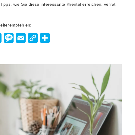
ipps, wie Sie diese interessante Klientel erreichen, verrät
weiterempfehlen:
enger
hatsApp
Viber
Message
Email
Copy
Teilen
Link