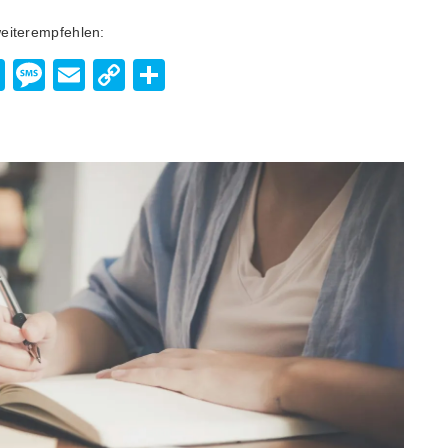
weiterempfehlen:
enger
hatsApp
Viber
Message
Email
Copy
Teilen
Link