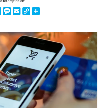
weiterempfehlen:
enger
hatsApp
Viber
Message
Email
Copy
Teilen
Link