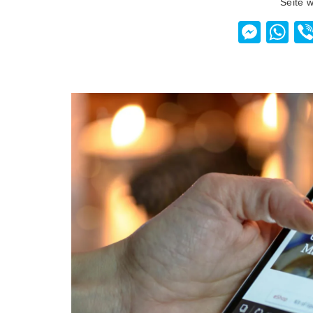
Seite 
Mess
W