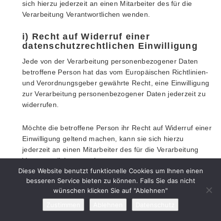
sich hierzu jederzeit an einen Mitarbeiter des für die
Verarbeitung Verantwortlichen wenden.
i) Recht auf Widerruf einer
datenschutzrechtlichen Einwilligung
Jede von der Verarbeitung personenbezogener Daten
betroffene Person hat das vom Europäischen Richtlinien-
und Verordnungsgeber gewährte Recht, eine Einwilligung
zur Verarbeitung personenbezogener Daten jederzeit zu
widerrufen.
Möchte die betroffene Person ihr Recht auf Widerruf einer
Einwilligung geltend machen, kann sie sich hierzu
jederzeit an einen Mitarbeiter des für die Verarbeitung
Verantwortlichen wenden.
Diese Website benutzt funktionelle Cookies um Ihnen einen
besseren Service bieten zu können. Falls Sie das nicht
8. Datenschutzbestimmungen zu Einsatz
wünschen klicken Sie auf "Ablehnen"
und Verwendung von Facebook
Zustimmen
Ablehnen
Datenschutz
Der für die Verarbeitung Verantwortliche hat auf dieser
Internetseite Komponenten des Unternehmens Facebook