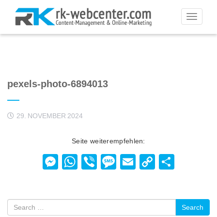
Toggle
navigati
pexels-photo-6894013
29. NOVEMBER 2024
Seite weiterempfehlen:
Messenger
WhatsApp
Viber
Message
Email
Copy
Teilen
Link
Search