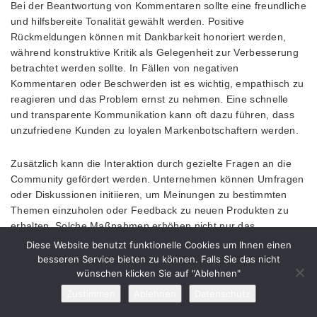
Bei der Beantwortung von Kommentaren sollte eine freundliche
und hilfsbereite Tonalität gewählt werden. Positive
Rückmeldungen können mit Dankbarkeit honoriert werden,
während konstruktive Kritik als Gelegenheit zur Verbesserung
betrachtet werden sollte. In Fällen von negativen
Kommentaren oder Beschwerden ist es wichtig, empathisch zu
reagieren und das Problem ernst zu nehmen. Eine schnelle
und transparente Kommunikation kann oft dazu führen, dass
unzufriedene Kunden zu loyalen Markenbotschaftern werden.
Zusätzlich kann die Interaktion durch gezielte Fragen an die
Community gefördert werden. Unternehmen können Umfragen
oder Diskussionen initiieren, um Meinungen zu bestimmten
Themen einzuholen oder Feedback zu neuen Produkten zu
erhalten. Solche Maßnahmen erhöhen nicht nur das
Engagement, sondern sorgen auch dafür, dass sich die
Diese Website benutzt funktionelle Cookies um Ihnen einen
Follower aktiv in die Markenkommunikation einbringen.
besseren Service bieten zu können. Falls Sie das nicht
wünschen klicken Sie auf "Ablehnen"
Schließlich ist es wichtig, die Interaktionen regelmäßig zu
Zustimmen
Ablehnen
Datenschutz
analysieren, um herauszufinden, welche Arten von Antworten