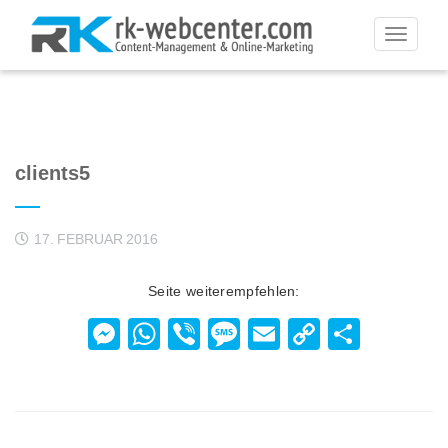
Toggle
navigati
clients5
17. FEBRUAR 2016
Seite weiterempfehlen:
Messenger
WhatsApp
Viber
Message
Email
Copy
Teilen
Link