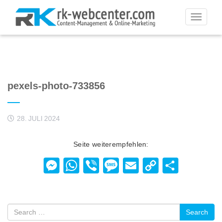
Toggle
navigati
pexels-photo-733856
28. JULI 2024
Seite weiterempfehlen:
Messenger
WhatsApp
Viber
Message
Email
Copy
Teilen
Link
Search