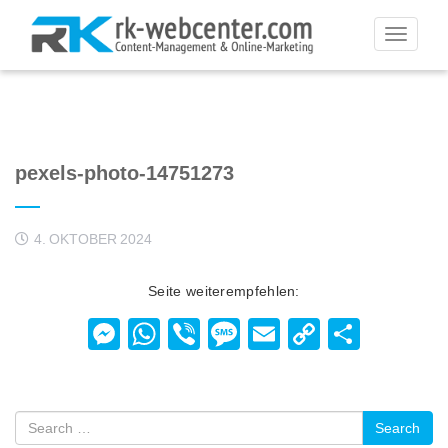
Toggle
navigati
pexels-photo-14751273
4. OKTOBER 2024
Seite weiterempfehlen:
Messenger
WhatsApp
Viber
Message
Email
Copy
Teilen
Link
Search