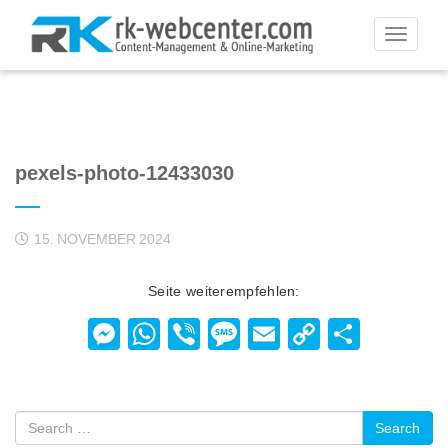
Toggle
navigati
pexels-photo-12433030
15. NOVEMBER 2024
Seite weiterempfehlen:
Messenger
WhatsApp
Viber
Message
Email
Copy
Teilen
Link
Search