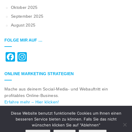
Oktober 2025
September 2025
August 2025
FOLGE MIR AUF …
Facebook
Instagram
ONLINE MARKETING STRATEGIEN
Mache aus deinem Social-Media- und Webauftritt ein
profitables Online-Business.
Erfahre mehr – Hier klicken!
Diese Website benutzt funktionelle Cookies um Ihnen einen
besseren Service bieten zu können. Falls Sie das nicht
© 2018 All Rights Reserved by
rk-webcenter.com
|
Impressum
wünschen klicken Sie auf "Ablehnen"
|
Datenschutzerklärung