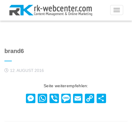
Toggle
navigati
brand6
12. AUGUST 2016
Seite weiterempfehlen:
Messenger
WhatsApp
Viber
Message
Email
Copy
Teilen
Link