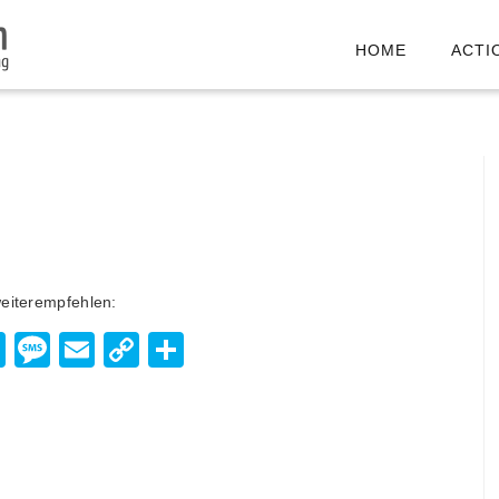
HOME
ACTI
weiterempfehlen:
enger
hatsApp
Viber
Message
Email
Copy
Teilen
Link