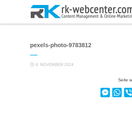
pexels-photo-9783812
8. NOVEMBER 2024
Seite 
Mess
W