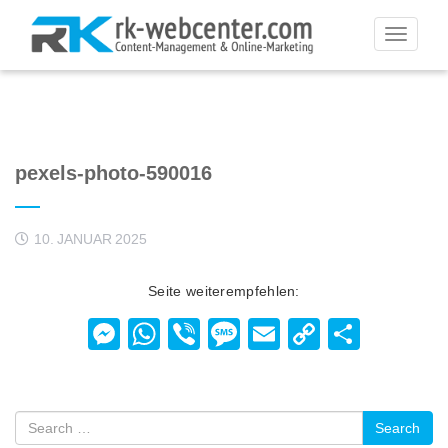
Toggle
navigati
pexels-photo-590016
10. JANUAR 2025
Seite weiterempfehlen:
Messenger
WhatsApp
Viber
Message
Email
Copy
Teilen
Link
Search