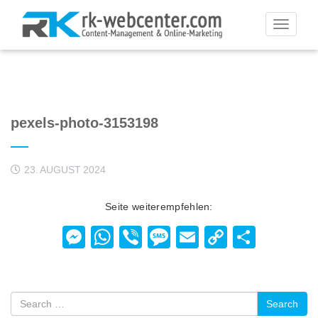
Toggle
navigati
pexels-photo-3153198
23. AUGUST 2024
Seite weiterempfehlen:
Messenger
WhatsApp
Viber
Message
Email
Copy
Teilen
Link
Search