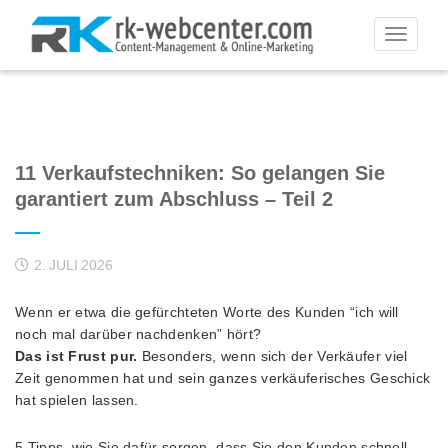
Toggle
navigati
11 Verkaufstechniken: So gelangen Sie
garantiert zum Abschluss – Teil 2
2. JULI 2026
Wenn er etwa die gefürchteten Worte des Kunden “ich will
noch mal darüber nachdenken” hört?
Das ist Frust pur.
Besonders, wenn sich der Verkäufer viel
Zeit genommen hat und sein ganzes verkäuferisches Geschick
hat spielen lassen.
5 Tipps, wie Sie dafür sorgen, dass Sie den Kunden schnell