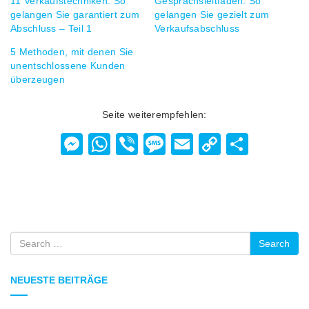
11 Verkaufstechniken: So
Gesprächsleitfaden: So
gelangen Sie garantiert zum
gelangen Sie gezielt zum
Abschluss – Teil 1
Verkaufsabschluss
5 Methoden, mit denen Sie
unentschlossene Kunden
überzeugen
Seite weiterempfehlen:
Messenger
WhatsApp
Viber
Message
Email
Copy
Teilen
Link
Search
NEUESTE BEITRÄGE