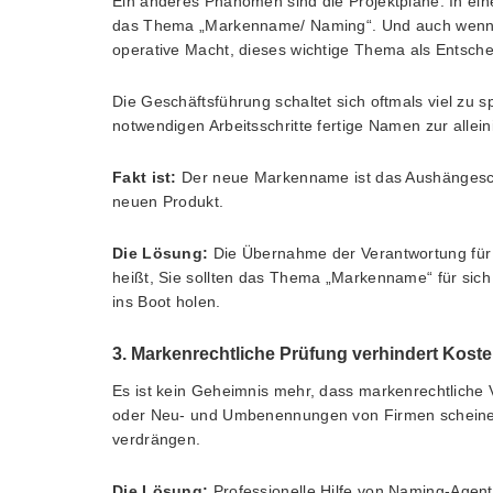
Ein anderes Phänomen sind die Projektpläne. In eine
das Thema „Markenname/ Naming“. Und auch wenn ei
operative Macht, dieses wichtige Thema als Entsche
Die Geschäftsführung schaltet sich oftmals viel zu s
notwendigen Arbeitsschritte fertige Namen zur alle
Fakt ist:
Der neue Markenname ist das Aushängesch
neuen Produkt.
Die Lösung:
Die Übernahme der Verantwortung fü
heißt, Sie sollten das Thema „Markenname“ für sich
ins Boot holen.
3. Markenrechtliche Prüfung verhindert Koste
Es ist kein Geheimnis mehr, dass markenrechtliche
oder Neu- und Umbenennungen von Firmen scheinen 
verdrängen.
Die Lösung:
Professionelle Hilfe von Naming-Agent