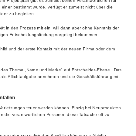
m Projektplan gibt es zumeist keinen Verantwortlichen für
ner bestimmt wurde, verfügt er zumeist nicht über die
ider zu begleiten.
pät in den Prozess mit ein, will dann aber ohne Kenntnis der
inigen Entscheidungsfindung vorgelegt bekommen.
ild und der erste Kontakt mit der neuen Firma oder dem
r das Thema „Name und Marke“ auf Entscheider-Ebene. Das
 als Pflichtaufgabe annehmen und die Geschäftsführung mit
nfallen
 Verletzungen teuer werden können. Einzig bei Neuprodukten
die verantwortlichen Personen diese Tatsache oft zu
uren oder spezialisierten Anwälten können da Abhilfe