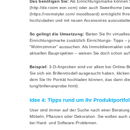
Das benötigen Sie:
Als Einrichtungsmarke können 
(http://de.room eon.com) oder auch Sweethome (w
(https://roomstyler.com/ moodboard) ermöglicht Ih
hochzuladen und mit neuen Accessoires auszustatte
So gelingt die Umsetzung:
Bieten Sie Ihr virtuelle
Einrichtungsmarke zusätzlich Einrichtungs- Tipps – 
“Wohnzimmer” aussuchen. Als Immobilienmakler oder 
aktuellen Bauprojekten – weisen Sie doch schon auf 
Beispiel:
3-D-Anproben sind vor allem bei Online-Bri
Sie sich ein Brillenmodell ausgesucht haben, klicken
dem Sie Ihr Porträt hochladen können, das dann die B
tung/brillenanprobe.html).
Idee 4: Tipps rund um Ihr Produktportfol
User sind immer auf der Suche nach einer Beratung,
Möbeln, Pflanzen oder Dekoration. Sie wollen auch 
bei Hard- und Software-Problemen.