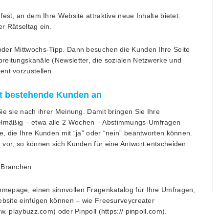
est, an dem Ihre Website attraktive neue Inhalte bietet.
r Rätseltag ein.
oder Mittwochs-Tipp. Dann besuchen die Kunden Ihre Seite
reitungskanäle (Newsletter, die sozialen Netzwerke und
ent vorzustellen.
kt bestehende Kunden an
ie sie nach ihrer Meinung. Damit bringen Sie Ihre
elmäßig – etwa alle 2 Wochen – Abstimmungs-Umfragen
e, die Ihre Kunden mit “ja” oder “nein” beantworten können.
 vor, so können sich Kunden für eine Antwort entscheiden.
r Branchen
Homepage, einen sinnvollen Fragenkatalog für Ihre Umfragen,
Website einfügen können – wie Freesurveycreater
w. playbuzz.com) oder Pinpoll (https:// pinpoll.com).