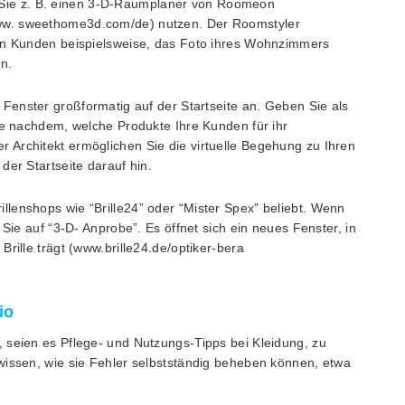
Sie z. B. einen 3-D-Raumplaner von Roomeon
ww. sweethome3d.com/de) nutzen. Der Roomstyler
ren Kunden beispielsweise, das Foto ihres Wohnzimmers
n.
s Fenster großformatig auf der Startseite an. Geben Sie als
je nachdem, welche Produkte Ihre Kunden für ihr
Architekt ermöglichen Sie die virtuelle Begehung zu Ihren
der Startseite darauf hin.
llenshops wie “Brille24” oder “Mister Spex” beliebt. Wenn
 Sie auf “3-D- Anprobe”. Es öffnet sich ein neues Fenster, in
rille trägt (www.brille24.de/optiker-bera
io
 seien es Pflege- und Nutzungs-Tipps bei Kleidung, zu
wissen, wie sie Fehler selbstständig beheben können, etwa