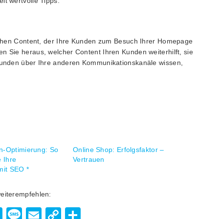
it wertvolle Tipps.
rischen Content, der Ihre Kunden zum Besuch Ihrer Homepage
n Sie heraus, welcher Content Ihren Kunden weiterhilft, sie
e Kunden über Ihre anderen Kommunikationskanäle wissen,
-Optimierung: So
Online Shop: Erfolgsfaktor –
 Ihre
Vertrauen
mit SEO *
weiterempfehlen:
enger
hatsApp
Viber
Message
Email
Copy
Teilen