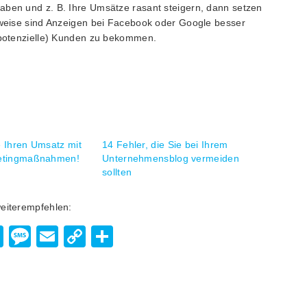
aben und z. B. Ihre Umsätze rasant steigern, dann setzen
lsweise sind Anzeigen bei Facebook oder Google besser
 (potenzielle) Kunden zu bekommen.
 Ihren Umsatz mit
14 Fehler, die Sie bei Ihrem
ketingmaßnahmen!
Unternehmensblog vermeiden
sollten
weiterempfehlen:
enger
hatsApp
Viber
Message
Email
Copy
Teilen
Link