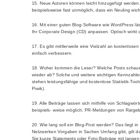
15. Neue Autoren können leicht hinzugefügt werden. 
beispielsweise fast unmöglich, dass ein Neuling wich
16. Mit einer guten Blog-Software wie WordPress läs
Ihr Corporate Design (CD) anpassen. Optisch wirkt 
17. Es gibt mittlerweile eine Vielzahl an kostenlos
einfach verbessern.
18. Woher kommen die Leser? Welche Posts schauen
wieder ab? Solche und weitere wichtigen Kennzahlen
stehen leistungsfähige und kostenlose Statistik-Too
Piwik).
19. Alle Beiträge lassen sich mithilfe von Schlagwö
beispiels- weise möglich, PR-Meldungen von Ratgeb
20. Wie lang soll ein Blog-Post werden? Das liegt i
Netzwerken Vorgaben in Sachen Umfang gibt, gilt das
Sie kurze Statements oder Foto-Beiträge mit lange