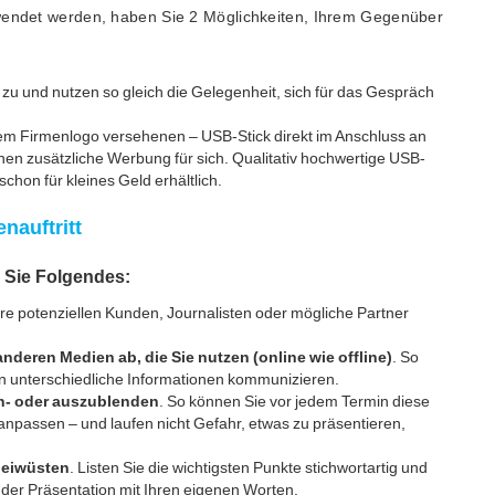
rwendet werden, haben Sie 2 Möglichkeiten, Ihrem Gegenüber
zu und nutzen so gleich die Gelegenheit, sich für das Gespräch
hrem Firmenlogo versehenen – USB-Stick direkt im Anschluss an
chen zusätzliche Werbung für sich. Qualitativ hochwertige USB-
chon für kleines Geld erhältlich.
nauftritt
n Sie Folgendes:
hre potenziellen Kunden, Journalisten oder mögliche Partner
anderen Medien ab, die Sie nutzen (online wie offline)
. So
en unterschiedliche Informationen kommunizieren.
in- oder auszublenden
. So können Sie vor jedem Termin diese
 anpassen – und laufen nicht Gefahr, etwas zu präsentieren,
leiwüsten
. Listen Sie die wichtigsten Punkte stichwortartig und
ei der Präsentation mit Ihren eigenen Worten.