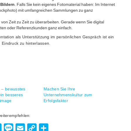
 Bildern
. Falls Sie kein eigenes Fotomaterial haben: Im Internet
Stockphoto) mit umfangreichen Sammlungen zu ganz
n von Zeit zu Zeit zu überarbeiten. Gerade wenn Sie digital
ukten oder Referenzkunden ganz einfach.
ntation als Unterstützung im persönlichen Gespräch ist ein
Eindruck zu hinterlassen.
 – bewusstes
Machen Sie Ihre
ein besseres
Unternehmenskultur zum
image
Erfolgsfaktor
weiterempfehlen:
enger
hatsApp
Viber
Message
Email
Copy
Teilen