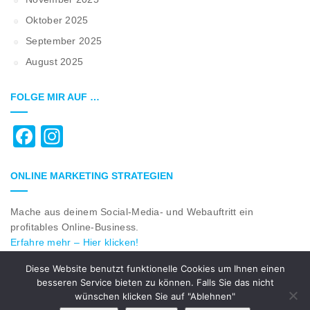
Oktober 2025
September 2025
August 2025
FOLGE MIR AUF …
Facebook
Instagram
ONLINE MARKETING STRATEGIEN
Mache aus deinem Social-Media- und Webauftritt ein
profitables Online-Business.
Erfahre mehr – Hier klicken!
Diese Website benutzt funktionelle Cookies um Ihnen einen
besseren Service bieten zu können. Falls Sie das nicht
© 2018 All Rights Reserved by
rk-webcenter.com
|
Impressum
wünschen klicken Sie auf "Ablehnen"