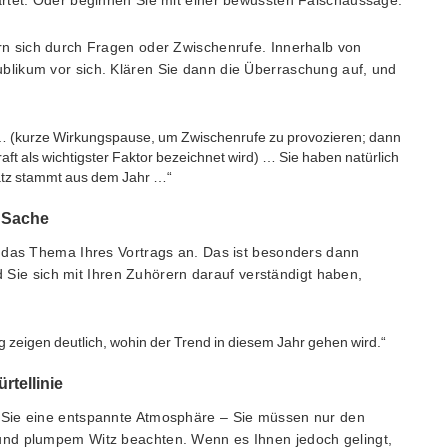
artet. Oder beginnen Sie mit einer bewussten Falschaussage.
n sich durch Fragen oder Zwischenrufe. Innerhalb von
likum vor sich. Klären Sie dann die Überraschung auf, und
al … (kurze Wirkungspause, um Zwischenrufe zu provozieren; dann
ft als wichtigster Faktor bezeichnet wird) … Sie haben natürlich
atz stammt aus dem Jahr …“
r Sache
 das Thema Ihres Vortrags an. Das ist besonders dann
nd Sie sich mit Ihren Zuhörern darauf verständigt haben,
 zeigen deutlich, wohin der Trend in diesem Jahr gehen wird.“
rtellinie
Sie eine entspannte Atmosphäre – Sie müssen nur den
und plumpem Witz beachten. Wenn es Ihnen jedoch gelingt,