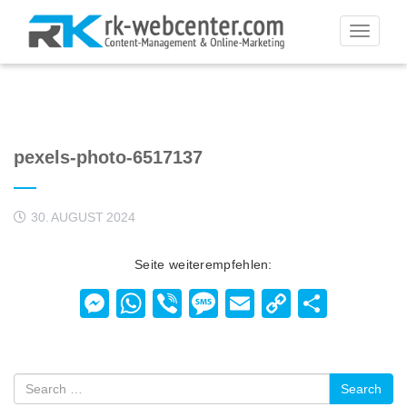
Toggle
navigati
pexels-photo-6517137
30. AUGUST 2024
Seite weiterempfehlen:
Messenger
WhatsApp
Viber
Message
Email
Copy
Teilen
Link
Search