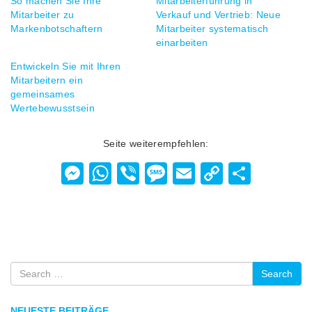
So machen Sie Ihre
Mitarbeiterführung in
Mitarbeiter zu
Verkauf und Vertrieb: Neue
Markenbotschaftern
Mitarbeiter systematisch
einarbeiten
Entwickeln Sie mit Ihren
Mitarbeitern ein
gemeinsames
Wertebewusstsein
Seite weiterempfehlen:
Messenger
WhatsApp
Viber
Message
Email
Copy
Teilen
Link
Search
NEUESTE BEITRÄGE