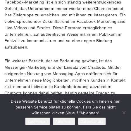
Facebook-Marketing ist ein sich ständig weiterentwickelndes
Gebiet, das Unternehmen immer wieder neue Chancen bietet,
ihre Zielgruppe zu erreichen und mit ihnen zu interagieren. Ein
vielversprechender Zukunftstrend im Facebook-Marketing sind
Live-Videos und Stories. Diese Formate ermöglichen es
Unternehmen, auf authentische Weise mit ihrem Publikum in
Echtzeit zu kommunizieren und so eine engere Bindung
aufzubauen.
Ein weiterer Bereich, der an Bedeutung gewinnt, ist das
Messenger-Marketing und der Einsatz von Chatbots. Mit der
steigenden Nutzung von Messaging-Apps eröffnen sich für
Unternehmen neue Möglichkeiten, mit ihren Kunden in Kontakt
zu treten und individuelle Kundenbetreuung anzubieten.
Chatbots können dabei helfen, häufig gestellte Fragen zu
beantworten und den Kundenservice effizienter zu gestalten.
Diese Website benutzt funktionelle Cookies um Ihnen einen
besseren Service bieten zu können. Falls Sie das nicht
wünschen klicken Sie auf "Ablehnen"
Für die Zukunft des Facebook-Marketings ist es entscheidend,
auf diese Trends zu achten und sie in die eigene
Zustimmen
Ablehnen
Datenschutz
Marketingstrategie zu integrieren. Unternehmen, die frühzeitig