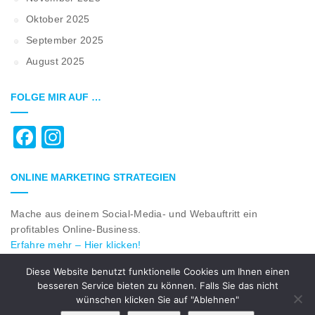
Oktober 2025
September 2025
August 2025
FOLGE MIR AUF …
Facebook
Instagram
ONLINE MARKETING STRATEGIEN
Mache aus deinem Social-Media- und Webauftritt ein
profitables Online-Business.
Erfahre mehr – Hier klicken!
Diese Website benutzt funktionelle Cookies um Ihnen einen
besseren Service bieten zu können. Falls Sie das nicht
© 2018 All Rights Reserved by
rk-webcenter.com
|
Impressum
wünschen klicken Sie auf "Ablehnen"
|
Datenschutzerklärung