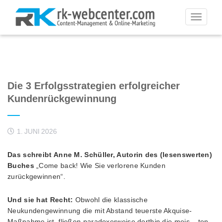
Toggle
navigati
Die 3 Erfolgsstrategien erfolgreicher
Kundenrückgewinnung
1. JUNI 2026
Das schreibt Anne M. Schüller, Autorin des (lesenswerten)
Buches
„Come back! Wie Sie verlorene Kunden
zurückgewinnen“.
Und sie hat Recht:
Obwohl die klassische
Neukundengewinnung die mit Abstand teuerste Akquise-
Maßnahme ist, fließen paradoxerweise dorthin die meis – ten