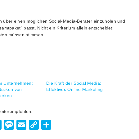
n über einen möglichen Social-Media-Berater einzuholen und
amtpaket” passt. Nicht ein Kriterium allein entscheidet;
osten müssen stimmen.
im Unternehmen:
Die Kraft der Social Media:
isiken von
Effektives Online-Marketing
werken
weiterempfehlen:
enger
hatsApp
Viber
Message
Email
Copy
Teilen
Link