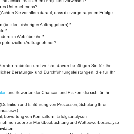
tatsächlich realisierten) Projekten vorweisen?
Ihres Unternehmens?
(Achten Sie vor allem darauf, dass die vorgetragenen Erfolge
en (bei den bisherigen Auftraggebern)?
ile?
andere im Web über ihn?
 potenziellen Auftragnehmer?
Berater anbieten und welche davon benötigen Sie für Ihr
cher Beratungs- und Durchführungsleistungen, die für Ihr
älen
und Bewerten der Chancen und Risiken, die sich für Ihr
(Definition und Einführung von Prozessen, Schulung Ihrer
ines usw.)
l, Bewertung von Kennziffern, Erfolgsanalysen
nternehmen oder zur Marktbeobachtung und Wettbewerberanalyse
vitäten