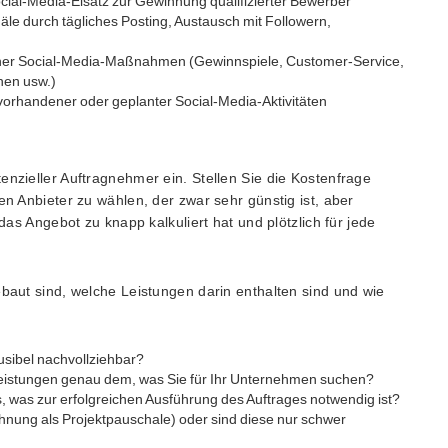
cial-Media-Eisatz zur Gewinnung qualifizierter Bewerber
le durch tägliches Posting, Austausch mit Followern,
ner Social-Media-Maßnahmen (Gewinnspiele, Customer-Service,
nen usw.)
 vorhandener oder geplanter Social-Media-Aktivitäten
enzieller Auftragnehmer ein. Stellen Sie die Kostenfrage
en Anbieter zu wählen, der zwar sehr günstig ist, aber
 das Angebot zu knapp kalkuliert hat und plötzlich für jede
ebaut sind, welche Leistungen darin enthalten sind und wie
ausibel nachvollziehbar?
istungen genau dem, was Sie für Ihr Unternehmen suchen?
, was zur erfolgreichen Ausführung des Auftrages notwendig ist?
hnung als Projektpauschale) oder sind diese nur schwer