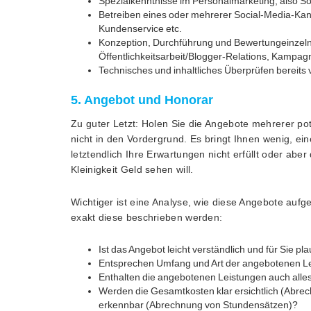
Spezialkenntnisse im Personalmarketing, also So
Betreiben eines oder mehrerer Social-Media-Kanä
Kundenservice etc.
Konzeption, Durchführung und Bewertungeinzel
Öffentlichkeitsarbeit/Blogger-Relations, Kampag
Technisches und inhaltliches Überprüfen bereits
5. Angebot und Honorar
Zu guter Letzt: Holen Sie die Angebote mehrerer pot
nicht in den Vordergrund. Es bringt Ihnen wenig, ein
letztendlich Ihre Erwartungen nicht erfüllt oder aber
Kleinigkeit Geld sehen will.
Wichtiger ist eine Analyse, wie diese Angebote aufg
exakt diese beschrieben werden:
Ist das Angebot leicht verständlich und für Sie pl
Entsprechen Umfang und Art der angebotenen Le
Enthalten die angebotenen Leistungen auch alles
Werden die Gesamtkosten klar ersichtlich (Abrec
erkennbar (Abrechnung von Stundensätzen)?