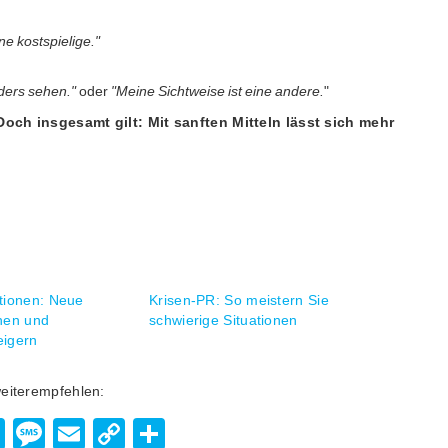
ne kostspielige."
ders sehen."
oder
"Meine Sichtweise ist eine andere.
"
Doch insgesamt gilt: Mit sanften Mitteln lässt sich mehr
tionen: Neue
Krisen-PR: So meistern Sie
nen und
schwierige Situationen
eigern
weiterempfehlen:
enger
hatsApp
Viber
Message
Email
Copy
Teilen