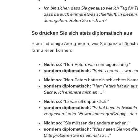
Ich bin sicher, dass Sie genauso wie ich Tag für
dass da auch einmal etwas schiefläuft. In diesem 
durchgehen. Rufen Sie mich an?
So drücken Sie sich stets diplomatisch aus
Hier sind einige Anregungen, wie Sie ganz alltäglich
formulieren können:
Nicht so:
"Herr Peters war sehr eigensinnig."
sondern diplomatisch:
"Beim Thema … war sein
Nicht so:
"Herr Peters hatte ein schlechtes Nam
sondern diplomatisch:
"Herr Peters hat ein a
Sache. Ich erinnere mich an …"
Nicht so:
"Er war oft unpünktlich."
sondern diplomatisch:
"Er hat beim Entwickeln
vergessen."
oder
"Er war immer großzügig – das g
Nicht so:
"Sie müssen das anders machen."
sondern diplomatisch:
"Was halten Sie von di
Bitte probieren Sie es einmal so …
"